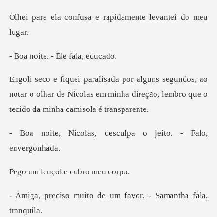
usa e rapidamente le
e. - Ele fa
s, ao
notar o olhar de Nicolas em minha direção, le
, desculpa o jeito. -
nçol e cubr
to de um favor. - Sam