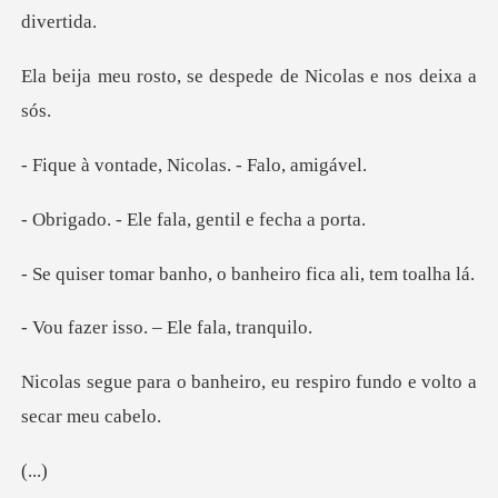
se despede de Nicola
ade, Nicolas. -
le fala, gentil
anho, o banheiro fic
sso. – Ele fal
heiro, eu respiro fundo e
..