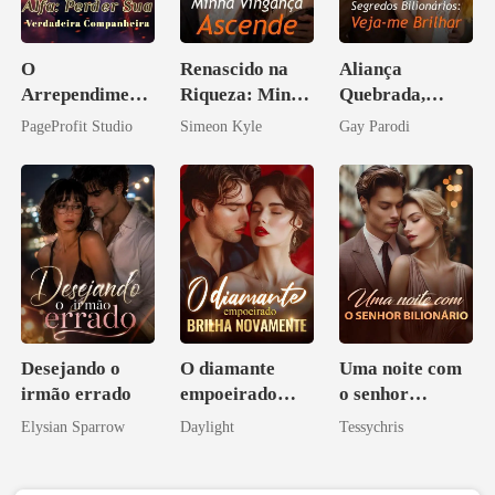
O
Renascido na
Aliança
Arrependiment
Riqueza: Minha
Quebrada,
o do Alfa:
Vingança
Segredos
PageProfit Studio
Simeon Kyle
Gay Parodi
Perder Sua
Ascende
Bilionários:
Verdadeira
Veja-me Brilhar
Companheira
Desejando o
O diamante
Uma noite com
irmão errado
empoeirado
o senhor
brilha
Bilionário
Elysian Sparrow
Daylight
Tessychris
novamente