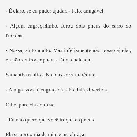
u puder ajudar.
o, furou dois pneus
zmente não posso ajudar,
eu não s
to e Nicolas so
engraçada. - El
ara ela
o que você tro
xima de mim