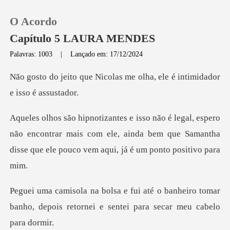
O Acordo
Capítulo 5 LAURA MENDES
Palavras: 1003
|
Lançado em: 17/12/2024
0
olas me olha, ele é intimi
Loja
o
não encontrar mais com ele, ainda bem que Samantha
Histórico
disse
Sair
banheiro tomar
Baixar App
banho, depois retornei e