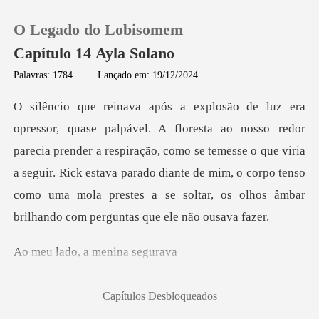
O Legado do Lobisomem
Capítulo 14 Ayla Solano
Palavras: 1784
|
Lançado em: 19/12/2024
0
Loja
ecia prender a respiração, como se temesse o que viria
a seguir. Rick estava parado diante de mim, o corp
Histórico
Sair
o, a menin
Baixar App
Capítulos Desbloqueados