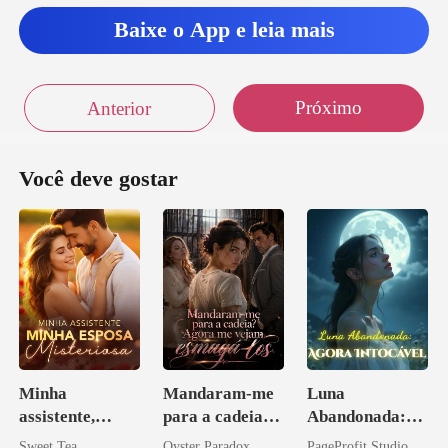
Baixe o App e leia mais
Próximo
Anterior
Você deve gostar
Minha
Mandaram-me
Luna
assistente,
para a cadeia?
Abandonada:
minha esposa
Agora me
Agora Intocável
Sweet Tea
Oyster Paradox
PageProfit Studio