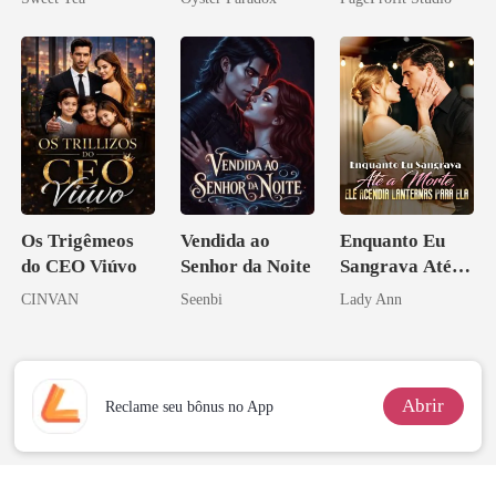
misteriosa
vejam esmagá-
los
Os Trigêmeos
Vendida ao
Enquanto Eu
do CEO Viúvo
Senhor da Noite
Sangrava Até a
Morte, Ele
CINVAN
Seenbi
Lady Ann
Acendia
Lanternas Para
Ela
Abrir
Reclame seu bônus no App