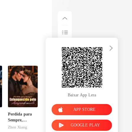
Baixar App Lera
APP STORE
Perdida para
Sempre,
GOOGLE PLAY
Enlouquecido
Zhen Xiang
pelo