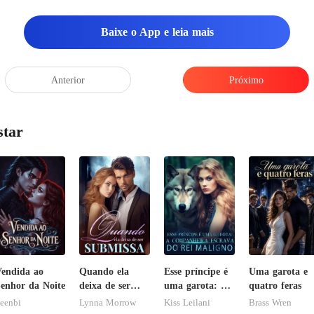
Baixe o App e leia mais
Anterior
Próximo
star
endida ao
Quando ela
Esse príncipe é
Uma garota e
enhor da Noite
deixa de ser
uma garota: A
quatro feras
submissa
companheira
eenbi
Lynna Morrow
Kiss Leilani
Brass Wren
escrava do rei