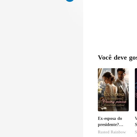
Você deve go
Ex-esposa do
V
presidente?
S
Preciosa
Rusted Rainbow
S
princesa de