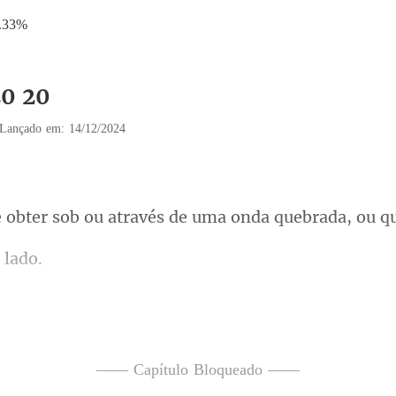
.33%
20 20
Lançado em: 14/12/2024
ou através de uma ond
r que ouvi-lo transar significava que o acertou e 
—— Capítulo Bloqueado ——