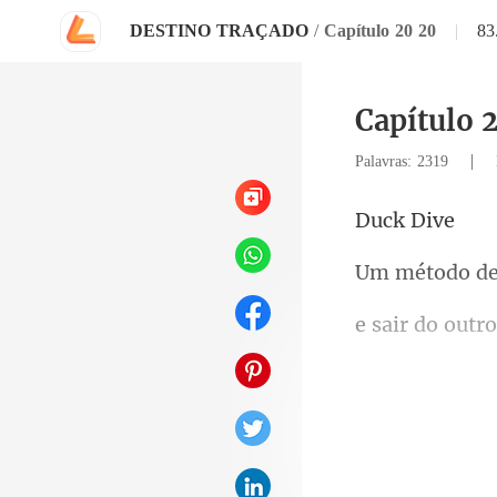
DESTINO TRAÇADO
/
Capítulo 20 20
|
83
Capítulo 
|
Palavras: 2319
k D
do outr
ha, mas te
Sua "am