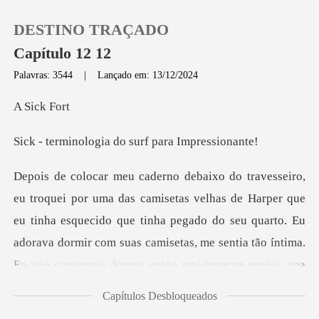
DESTINO TRAÇADO
Capítulo 12 12
Palavras: 3544
|
Lançado em: 13/12/2024
0
ick
gia do surf para
Loja
Histórico
de Harper que
eu tinha esquecido que tinha pegado do seu quarto. Eu
Sair
adorava dormir com suas ca
Baixar App
Capítulos Desbloqueados