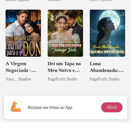
Disfarçado
o magnata
A Virgem
Dei um Tapa no
Luna
Negociada -
Meu Noivo e
Abandonada:
Uma flor para o
Casei com o
Agora Intocável
Yana _ Shadow
PageProfit Studio
PageProfit Studio
Don
Bilionário
Inimigo Dele
Abrir
Reclame seu bônus no App