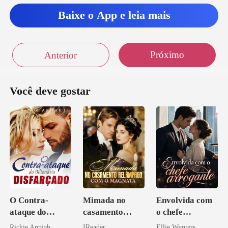
Baixe o App e leia mais
Próximo
Anterior
Você deve gostar
O Contra-
Mimada no
Envolvida com
ataque do
casamento
o chefe
Bilionário
relâmpago com
arrogante
Rickie Appiah
IReader
Ellie Wynters