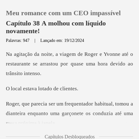
Meu romance com um CEO impassível
Capítulo 38 A molhou com líquido
novamente!
Palavras: 947
|
Lançado em: 19/12/2024
0
Yvonne até o
Loja
restaurante se arrastou por q
Histórico
ava lotado
Sair
ual, tomou a
dianteira enquanto uma garçonet
Baixar App
Capítulos Desbloqueados
o menu. Você pa