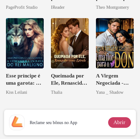
Casei com o
reconquistar!
de um bilionário
PageProfit Studio
IReader
Theo Montgomery
Bilionário
Inimigo Dele
Esse príncipe é
Queimada por
A Virgem
uma garota: A
Ele, Renascida
Negociada -
companheira
como Estrela
Uma flor para o
Kiss Leilani
Thalia
Yana _ Shadow
escrava do rei
Don
maligno
Abrir
Reclame seu bônus no App