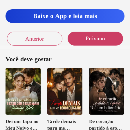
Baixe o App e leia mais
Próximo
Anterior
Você deve gostar
Dei um Tapa no
Tarde demais
De coração
Meu Noivo e
para me
partido à esposa