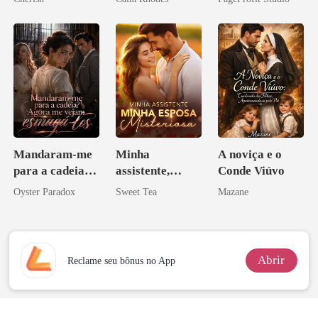
Mandaram-me
Minha
A noviça e o
para a cadeia?
assistente,
Conde Viúvo
Agora me
minha esposa
Oyster Paradox
Sweet Tea
Mazane
vejam esmagá-
misteriosa
los
Abrir
Reclame seu bônus no App