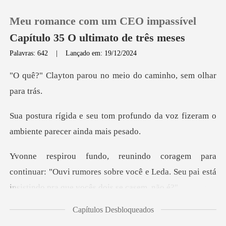
Meu romance com um CEO impassível
Capítulo 35 O ultimato de três meses
Palavras: 642
|
Lançado em: 19/12/2024
0
u no meio do caminho,
Loja
rofundo da voz fizeram o
ambie
Histórico
Sair
inuar: "Ouvi rumores sobre você e Leda. Seu pai e
Baixar App
Capítulos Desbloqueados
posta de Cla