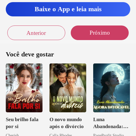
Baixe o App e leia mais
Próximo
Anterior
Você deve gostar
Seu brilho fala
O novo mundo
Luna
por si
após o divórcio
Abandonada:
Agora Intocável
Cherish
Calla Rhodes
PageProfit Studio