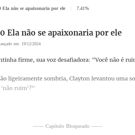
 Ela não se apaixonaria por ele
|
7.41%
0 Ela não se apaixonaria por ele
ançado em: 19/12/2024
rme, sua voz desafiad
ria, Clayton levantou uma s
svencilhou do aperto
—— Capítulo Bloqueado ——