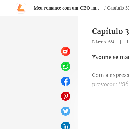
Meu romance com um CEO impassível
/
Capítulo 30
Capítulo 3
|
Palavras: 684
L
respondeu, se