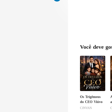
Você deve go
Os Trigêmeos
A
do CEO Viúvo
a
CINVAN
G