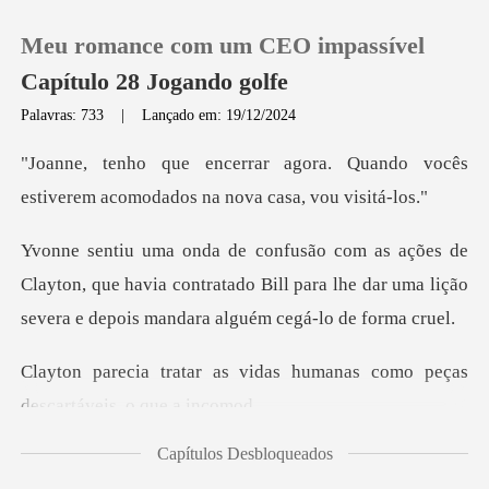
Meu romance com um CEO impassível
Capítulo 28 Jogando golfe
Palavras: 733
|
Lançado em: 19/12/2024
0
. Quando vocês
estiverem acomodad
Loja
yton, que havia contratado Bill para lhe dar uma lição
Histórico
Sair
vidas humanas como peças
d
Baixar App
Capítulos Desbloqueados