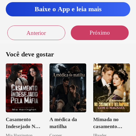
Baixe o App e leia mais
Próximo
Anterior
Você deve gostar
Casamento
A médica da
Mimada no
Indesejado Na
matilha
casamento
Máfia
relâmpago com
Mia Harrington
Cooper
IReader