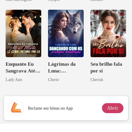
o magnata
Enquanto Eu
Lágrimas da
Seu brilho fala
Sangrava Até a
Luna:
por si
Morte, Ele
Dançando com
Lady Ann
Cherie
Cherish
Acendia
os príncipes
Lanternas Para
licantropos
Ela
Abrir
Reclame seu bônus no App