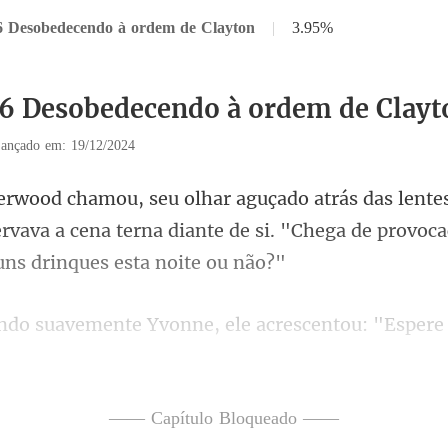
6 Desobedecendo à ordem de Clayton
|
3.95%
16 Desobedecendo à ordem de Clayt
ançado em: 19/12/2024
rvava a cena terna diante de si. "Chega
Yvonne, ele acrescentou: "E
u seu casaco no sofá
—— Capítulo Bloqueado ——