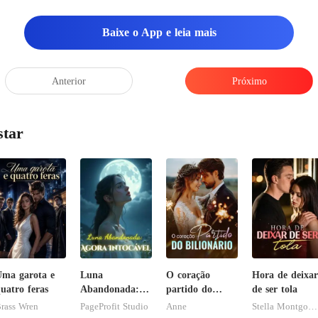
Baixe o App e leia mais
Anterior
Próximo
star
ma garota e
Luna
O coração
Hora de deixar
uatro feras
Abandonada:
partido do
de ser tola
Agora Intocável
bilionário
rass Wren
PageProfit Studio
Anne
Stella Montgomery