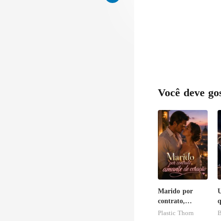
Você deve go
Marido por
U
contrato,
q
amante de
Plastic Thorn
B
coração