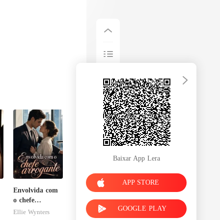
Baixar App Lera
APP STORE
Envolvida com
o chefe
GOOGLE PLAY
arrogante
Ellie Wynters