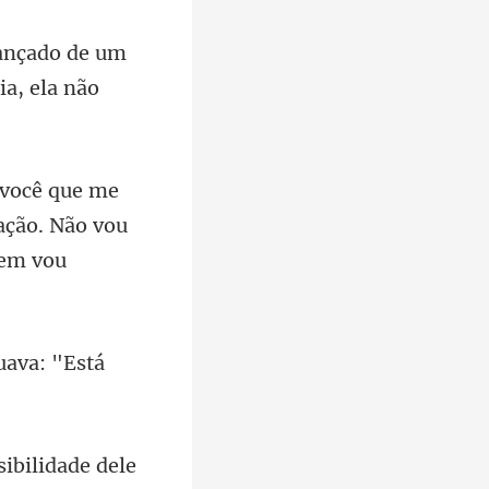
um
ia,
ação. Não vou
uava: "Está
sibilidade dele