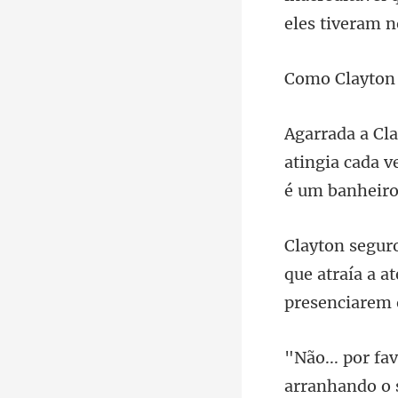
atingia cada v
que atraía a a
arranh