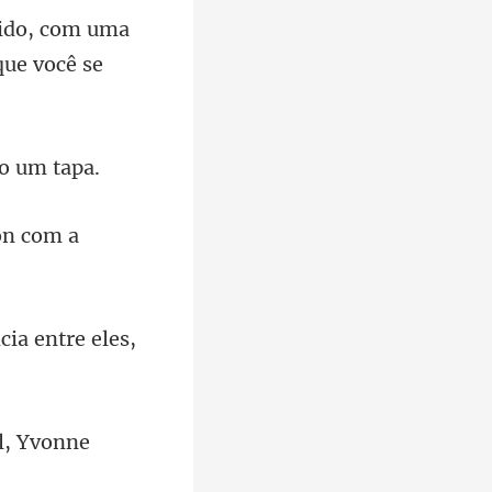
ido, com uma
ton com
cia ent
el, Yvonne