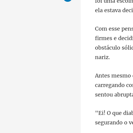
foi uma escol
e decid
obstá
carregando co
segurando o v