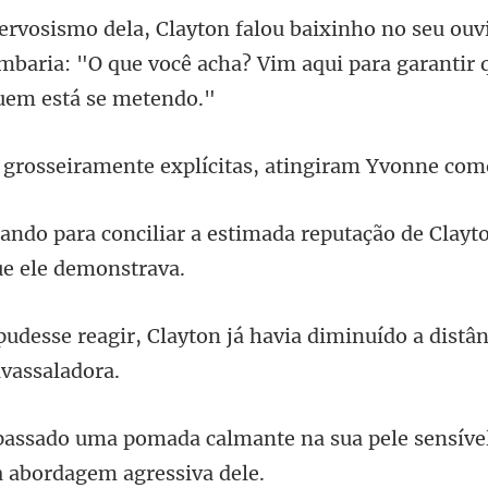
uv
mbaria: "O que você acha? Vim aq
mente explícitas, atingi
a estimada reputação de Clay
n já havia diminuído a distân
ante na sua pele sensív