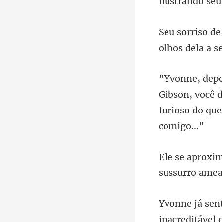
ol
, você 
furioso do qu
sussurro amea
inacreditável