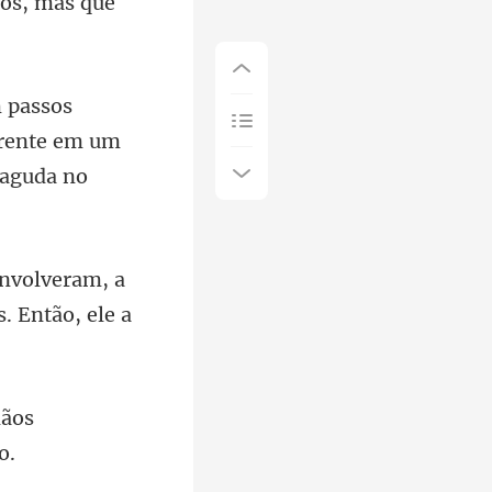
 frente em um
, a
s. Entã
mãos