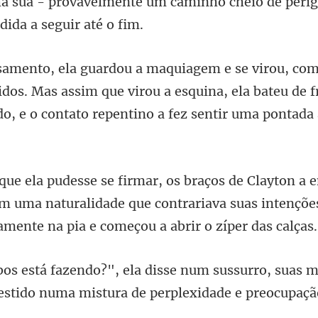
ha sua - provavelmente um caminho che
idos. Mas assim que virou a esquina, ela bateu de
m uma naturalidade que contrariava suas intençõe
num sussurro, suas 
estido