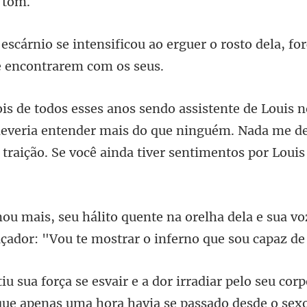
ao erguer o rosto dela, fo
deveria entender mais do que ninguém. Nada me d
elha dela e sua v
çador: "V
corp
 que apenas uma hora havia se pas