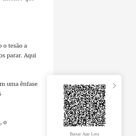
ão a
uma ênfase
, o
Baixar App Lera