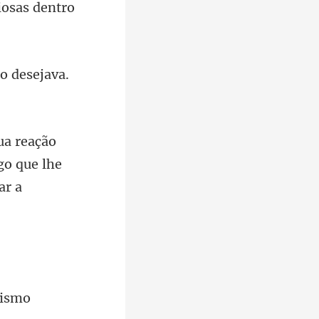
o de
go que lhe