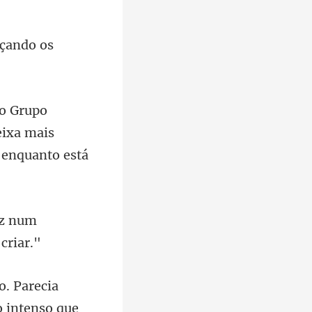
rçando os
eixa mais
oz num
o. Parecia