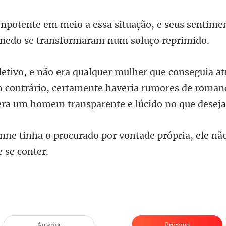
ção, e seus sentime
so contrário, certamente haveria rumores de roma
por vontade própria, ele nã
Anterior
Próximo