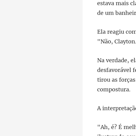
estava mais cl
sfavorável f
tiro