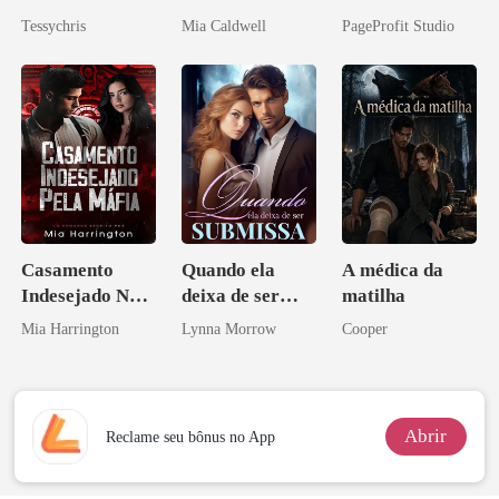
Bilionário
Tessychris
Mia Caldwell
PageProfit Studio
Casamento
Quando ela
A médica da
Indesejado Na
deixa de ser
matilha
Máfia
submissa
Mia Harrington
Lynna Morrow
Cooper
Abrir
Reclame seu bônus no App