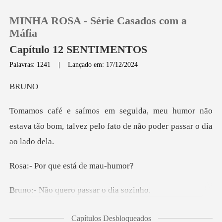
MINHA ROSA - Série Casados com a
Máfia
Capítulo 12 SENTIMENTOS
Palavras: 1241
|
Lançado em: 17/12/2024
0
R
Loja
mor não
estava tão bom, talvez pelo fato
Histórico
Sair
que está de
Baixar App
uero passar o
trabalhar e pode
Capítulos Desbloqueados