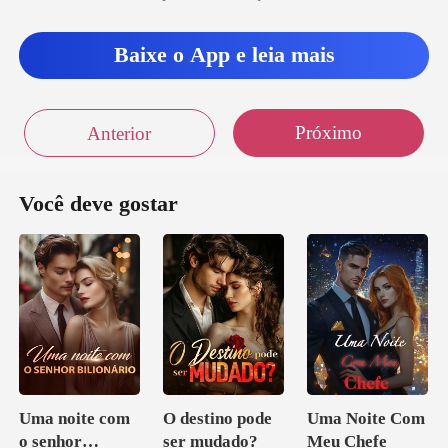
ntinuar sem vo
Baixe o App e leia mais
a muito dr
Próximo
Anterior
Você deve gostar
Uma noite com
O destino pode
Uma Noite Com
o senhor
ser mudado?
Meu Chefe