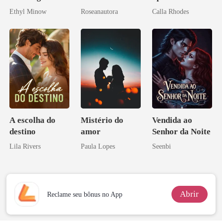
Bilionário
do CEO
Ethyl Minow
Roseanautora
Calla Rhodes
A escolha do
Mistério do
Vendida ao
destino
amor
Senhor da Noite
Lila Rivers
Paula Lopes
Seenbi
Abrir
Reclame seu bônus no App