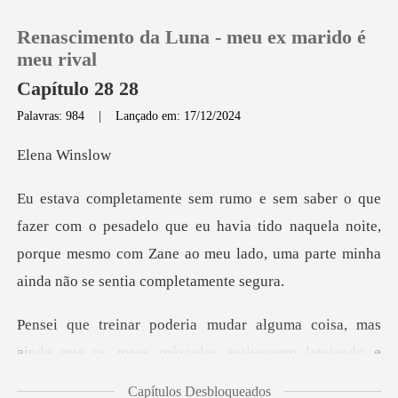
Renascimento da Luna - meu ex marido é
meu rival
Capítulo 28 28
Palavras: 984
|
Lançado em: 17/12/2024
0
a Wi
Loja
sadelo que eu havia tido naquela noite,
Histórico
porque mesmo com Zane ao
Sair
, mas
Baixar App
ainda que os meus músculos estivessem l
Capítulos Desbloqueados