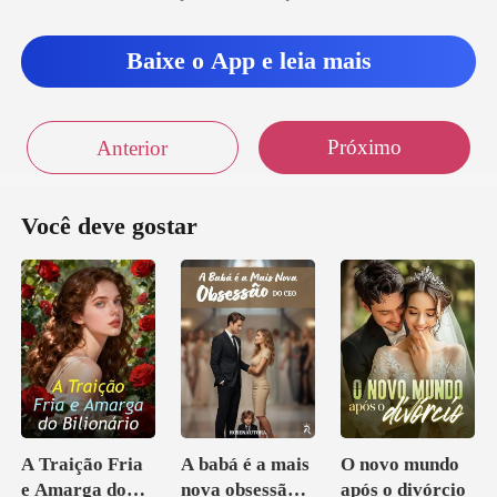
Baixe o App e leia mais
Próximo
Anterior
Você deve gostar
A Traição Fria
A babá é a mais
O novo mundo
e Amarga do
nova obsessão
após o divórcio