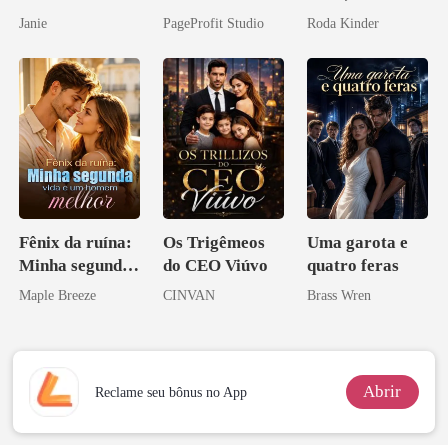
Inimigo do Meu
Don
Janie
PageProfit Studio
Roda Kinder
Ex
Fênix da ruína:
Os Trigêmeos
Uma garota e
Minha segunda
do CEO Viúvo
quatro feras
vida e um
Maple Breeze
CINVAN
Brass Wren
homem melhor
Abrir
Reclame seu bônus no App