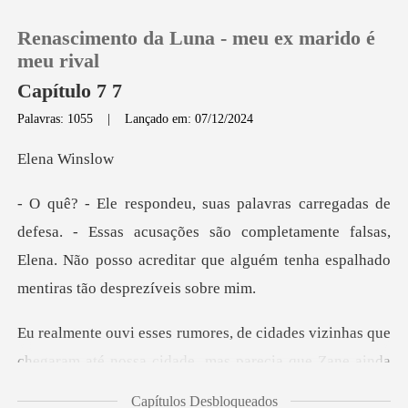
Renascimento da Luna - meu ex marido é
meu rival
Capítulo 7 7
Palavras: 1055
|
Lançado em: 07/12/2024
0
a Wi
Loja
Essas acusações são completamente falsas,
Histórico
Elena. Não posso acredi
Sair
s vizinhas que
Baixar App
chegaram até nossa cidade,
Capítulos Desbloqueados