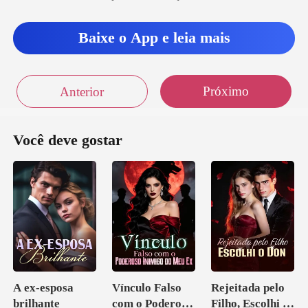
nt
Baixe o App e leia mais
Próximo
Anterior
Você deve gostar
A ex-esposa
Vínculo Falso
Rejeitada pelo
brilhante
com o Poderoso
Filho, Escolhi o