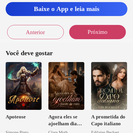
Baixe o App e leia mais
Próximo
Anterior
Você deve gostar
Apoteose
Agora eles se
A prometida do
ajoelham diante
Capo italiano
de mim
Simone Pinto
Glare Moth
Edilaine Beckert