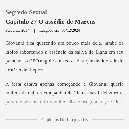
Segredo Sexual
Capítulo 27 O assédio de Marcus
Palavras: 2034
|
Lançado em: 05/12/2024
0
boreando a essência da saliva de Liana em seu
Loja
paladar... o CE
Histórico
Sair
sair dali na companhia de Liana, mas infelizmente
para
Baixar App
Capítulos Desbloqueados