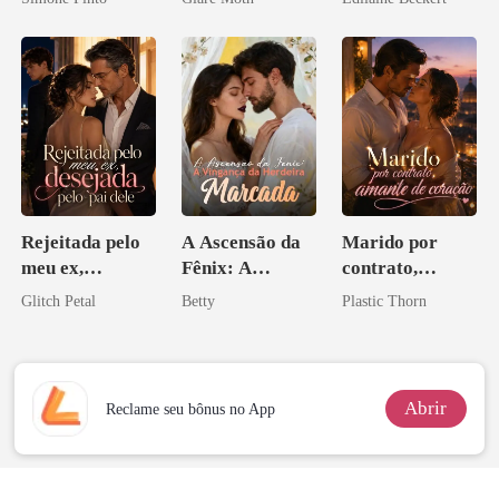
Rejeitada pelo
A Ascensão da
Marido por
meu ex,
Fênix: A
contrato,
desejada pelo
Vingança da
amante de
Glitch Petal
Betty
Plastic Thorn
pai dele
Herdeira
coração
Marcada
Abrir
Reclame seu bônus no App