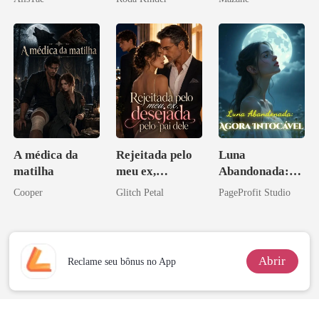
A médica da
Rejeitada pelo
Luna
matilha
meu ex,
Abandonada:
desejada pelo
Agora Intocável
Cooper
Glitch Petal
PageProfit Studio
pai dele
Abrir
Reclame seu bônus no App