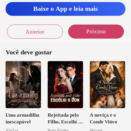
aro
Baixe o App e leia mais
Próximo
Anterior
Você deve gostar
Uma armadilha
Rejeitada pelo
A noviça e o
inescapável
Filho, Escolhi o
Conde Viúvo
Don
AlisTae
Roda Kinder
Mazane