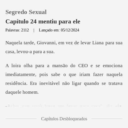
Segredo Sexual
Capítulo 24 mentiu para ele
Palavras: 2112
|
Lançado em: 05/12/2024
0
vez de levar Liana para su
Loja
mente, pois sabe o que iriam fazer naquela
Histórico
residência. E
Sair
r para casa", diz ela,
Baixar App
olhand
Capítulos Desbloqueados