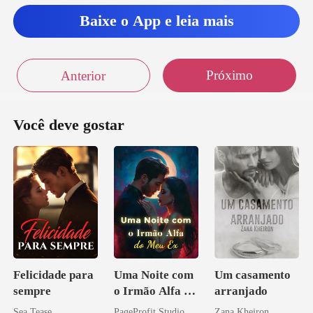
Baixe o App e leia mais
Próximo
Anterior
Você deve gostar
Felicidade para
Uma Noite com
Um casamento
sempre
o Irmão Alfa do
arranjado
Meu Ex
Sea Tease
PageProfit Studio
Zana Kheiron