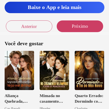
Baixe o App e leia mais
Próximo
Anterior
Você deve gostar
Aliança
Mimada no
Quarto Errado:
Quebrada,
casamento
Dormindo com
Segredos
relâmpago com
o Tio do Meu
Gay Parodi
IReader
Charlotte