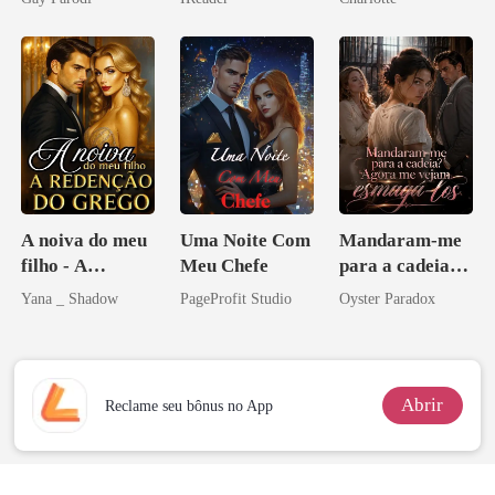
Bilionários:
o magnata
Noivo
Veja-me Brilhar
A noiva do meu
Uma Noite Com
Mandaram-me
filho - A
Meu Chefe
para a cadeia?
Redenção do
Agora me
Yana _ Shadow
PageProfit Studio
Oyster Paradox
grego
vejam esmagá-
los
Abrir
Reclame seu bônus no App