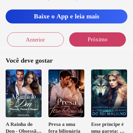
Baixe o App e leia mais
Próximo
Anterior
Você deve gostar
A Rainha do
Presa a uma
Esse príncipe é
Don - Obsessão,
fera bilionária
uma garota: A