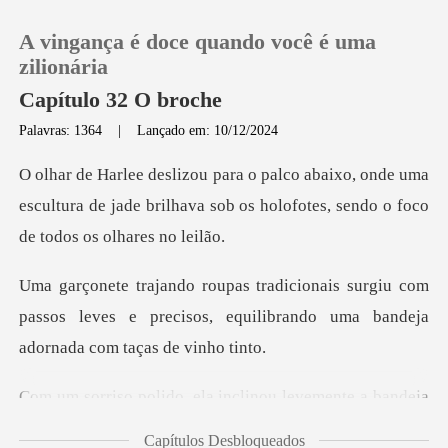
A vingança é doce quando você é uma
zilionária
Capítulo 32 O broche
Palavras: 1364
|
Lançado em: 10/12/2024
0
onde uma
Loja
escultura de jade brilhava sob os holof
Histórico
giu com
passos leves e precisos, equilibrando
Sair
Baixar App
do, ela inclinou le
Capítulos Desbloqueados