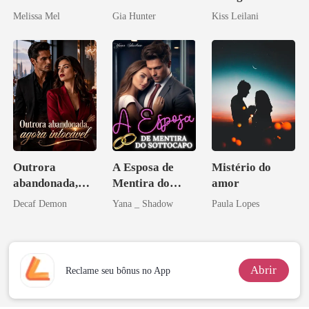
Paixão e Sangue
companheira
Melissa Mel
Gia Hunter
Kiss Leilani
escrava do rei
maligno
Outrora
A Esposa de
Mistério do
abandonada,
Mentira do
amor
agora intocável
Sottocapo
Decaf Demon
Yana _ Shadow
Paula Lopes
Abrir
Reclame seu bônus no App