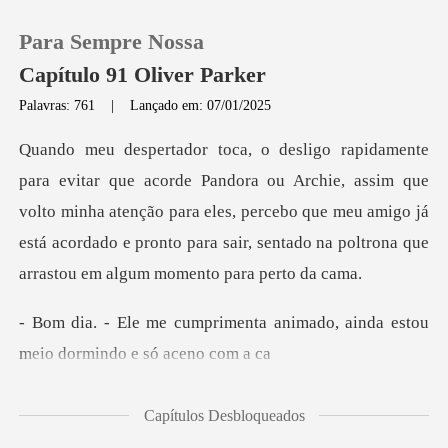
Para Sempre Nossa
Capítulo 91 Oliver Parker
Palavras: 761
|
Lançado em: 07/01/2025
0
chie, assim que
Loja
volto minha atenção para eles, percebo que meu amigo já
está acordado e
Histórico
Sair
nta animado, ainda estou
mei
Baixar App
Capítulos Desbloqueados