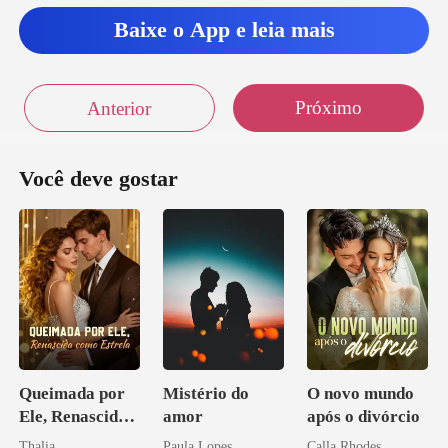
Baixe o App e leia mais
Próximo
Anterior
Você deve gostar
Queimada por
Mistério do
O novo mundo
Ele, Renascida
amor
após o divórcio
como Estrela
Thalia
Paula Lopes
Calla Rhodes