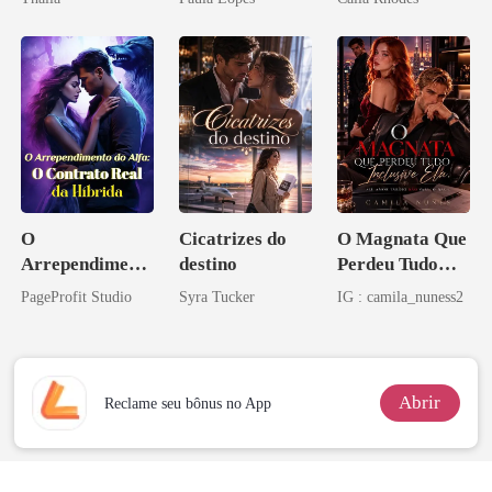
O
Cicatrizes do
O Magnata Que
Arrependiment
destino
Perdeu Tudo
o do Alfa: O
Inclusive Ela
PageProfit Studio
Syra Tucker
IG : camila_nuness2
Contrato Real
da Híbrida
Abrir
Reclame seu bônus no App