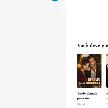
Você deve go
Tarde demais
R
para me
R
reconquistar!
V
IReader
S
A