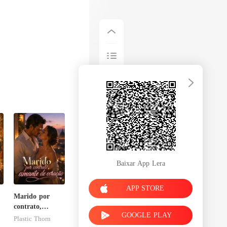
Baixar App Lera
APP STORE
Marido por
contrato,
GOOGLE PLAY
amante de
Plastic Thorn
coração