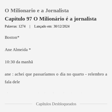
O Milionario e a Jornalista
Capítulo 97 O Milionário é a jornalista
Palavras: 1274
|
Lançado em: 30/12/2024
0
st
Alme
Loja
0 da
Histórico
íamos o dia no quarto
Sair
ia muito prazeroso...
Baixar App
mas você merece
Capítulos Desbloqueados