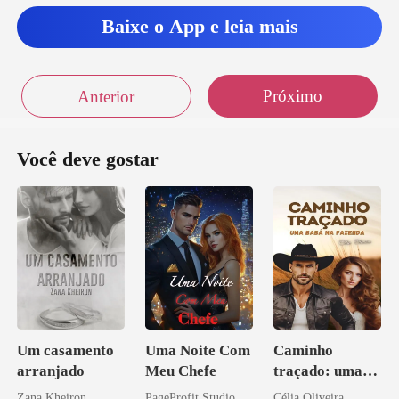
enas por esta com voce -
Baixe o App e leia mais
sorri,
ntem você
Próximo
Anterior
Você deve gostar
Um casamento
Uma Noite Com
Caminho
arranjado
Meu Chefe
traçado: uma
babá na fazenda
Zana Kheiron
PageProfit Studio
Célia Oliveira