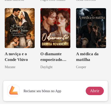
A noviça e o
O diamante
A médica da
Conde Viúvo
empoeirado
matilha
brilha
Mazane
Daylight
Cooper
novamente
Abrir
Reclame seu bônus no App