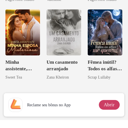
Perder Sua
minha ex-
Verdadeira
esposa
Companheira
Minha
Um casamento
Fêmea inútil?
assistente,
arranjado
Todos os alfas
minha esposa
me querem!
Sweet Tea
Zana Kheiron
Scrap Lullaby
misteriosa
Abrir
Reclame seu bônus no App