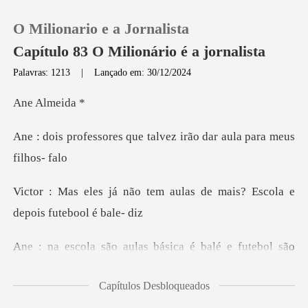
O Milionario e a Jornalista
Capítulo 83 O Milionário é a jornalista
Palavras: 1213
|
Lançado em: 30/12/2024
0
Alme
que talvez irão dar aul
Loja
Histórico
m aulas de mais? Escola e
d
Sair
e futebol são
Baixar App
distrações para eles! El
Capítulos Desbloqueados