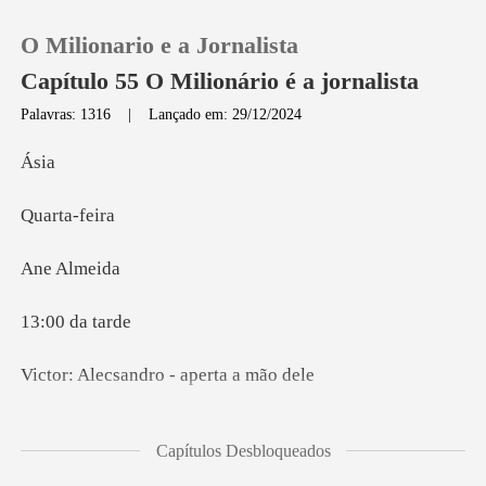
O Milionario e a Jornalista
Capítulo 55 O Milionário é a jornalista
Palavras: 1316
|
Lançado em: 29/12/2024
0
s
ta-f
Loja
Alme
Histórico
da t
Sair
sandro - ape
Baixar App
nito se levanta e
Capítulos Desbloqueados
eu amigo, vejo que Seba