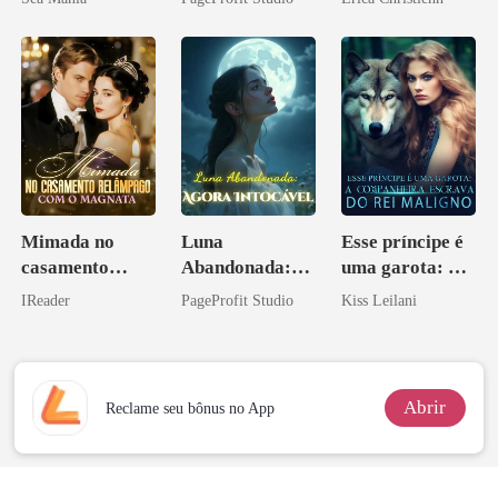
Sangue
minha vida
Mimada no
Luna
Esse príncipe é
casamento
Abandonada:
uma garota: A
relâmpago com
Agora Intocável
companheira
IReader
PageProfit Studio
Kiss Leilani
o magnata
escrava do rei
maligno
Abrir
Reclame seu bônus no App