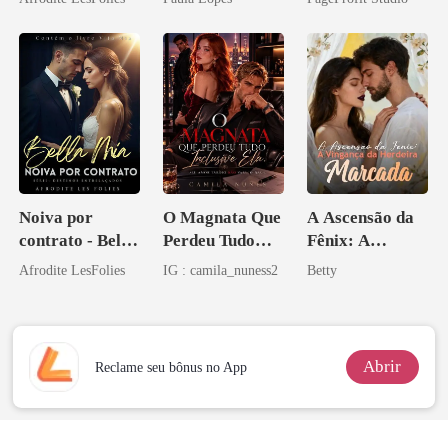
eu a deixei
Noiva por
O Magnata Que
A Ascensão da
contrato - Bella
Perdeu Tudo
Fênix: A
Mia
Inclusive Ela
Vingança da
Afrodite LesFolies
IG : camila_nuness2
Betty
Herdeira
Marcada
Abrir
Reclame seu bônus no App