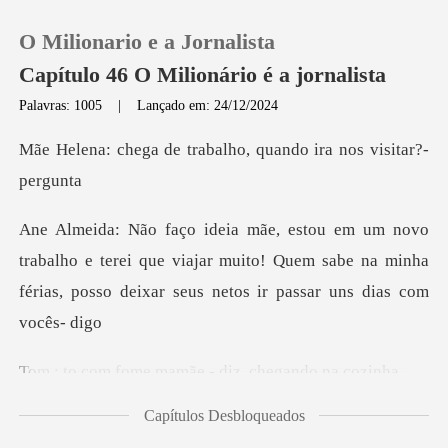
O Milionario e a Jornalista
Capítulo 46 O Milionário é a jornalista
Palavras: 1005
|
Lançado em: 24/12/2024
0
trabalho, quando ira
Loja
ho e terei que viajar muito! Quem sabe na minha
Histórico
férias,
Sair
mamãe - diz, che
Baixar App
Capítulos Desbloqueados
utei ele desc