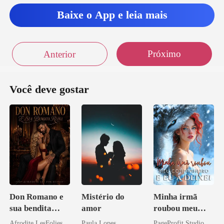
lmeid
Baixe o App e leia mais
Próximo
Anterior
Você deve gostar
Don Romano e
Mistério do
Minha irmã
sua bendita
amor
roubou meu
ruína
companheiro e
Afrodite LesFolies
Paula Lopes
PageProfit Studio