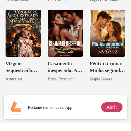
Ex
Virgem
Casamento
Fênix da ruína:
Sequestrada
inesperado. A
Minha segunda
pelo Mafioso
noite que mudou
vida e um
Armotizei
Érica Christiehh
Maple Breeze
Psicopata :
minha vida
homem melhor
CONTRATO
DE SANGUE
Abrir
Reclame seu bônus no App