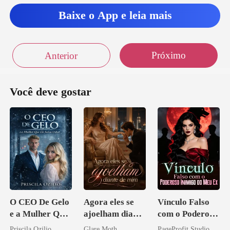
Baixe o App e leia mais
Próximo
Anterior
Você deve gostar
O CEO De Gelo
Agora eles se
Vínculo Falso
e a Mulher Que
ajoelham diante
com o Poderoso
Ele Jurou Odiar
de mim
Inimigo do Meu
Priscila Ozilio
Glare Moth
PageProfit Studio