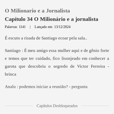
O Milionario e a Jornalista
Capítulo 34 O Milionário e a jornalista
Palavras: 1141
|
Lançado em: 13/12/2024
0
da de Santiago
Loja
e temos que ter cuidado, fico lisonjeado em conhecer a
ga
Histórico
Sair
s iniciar a reu
Baixar App
entender, o que o senhor
Capítulos Desbloqueados