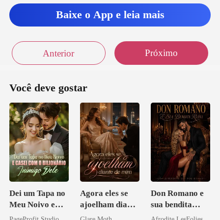
Baixe o App e leia mais
Próximo
Anterior
Você deve gostar
Dei um Tapa no
Agora eles se
Don Romano e
Meu Noivo e
ajoelham diante
sua bendita
Casei com o
de mim
ruína
PageProfit Studio
Glare Moth
Afrodite LesFolies