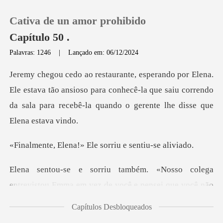
Cativa de un amor prohibido
Capítulo 50 .
Palavras: 1246
|
Lançado em: 06/12/2024
0
tava tão ansioso para conhecê-la que saiu correndo
Loja
da sala par
Histórico
a!» Ele sorriu e
Sair
osso colega
entrevistou Emma em vez
Baixar App
Capítulos Desbloqueados