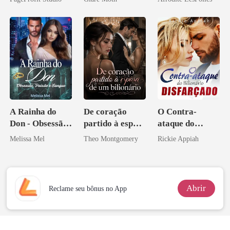
Bilionário
Inimigo Dele
A Rainha do
De coração
O Contra-
Don - Obsessão,
partido à esposa
ataque do
Paixão e Sangue
de um bilionário
Bilionário
Melissa Mel
Theo Montgomery
Rickie Appiah
Disfarçado
Abrir
Reclame seu bônus no App