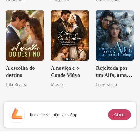
Psicopata :
CONTRATO
DE SANGUE
A escolha do
A noviça e o
Rejeitada por
destino
Conde Viúvo
um Alfa, amada
por um
Lila Rivers
Mazane
Baby Kemo
Licantropo
Abrir
Reclame seu bônus no App