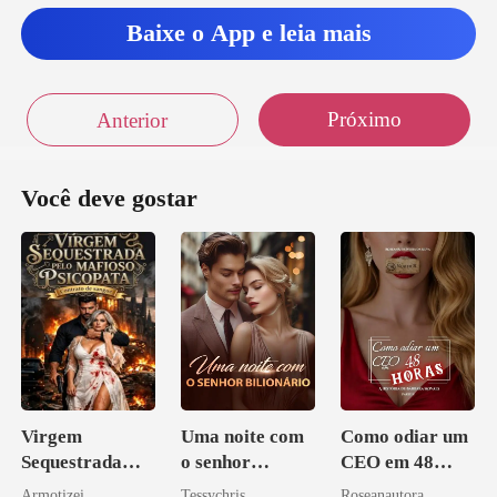
Baixe o App e leia mais
Próximo
Anterior
Você deve gostar
Virgem
Uma noite com
Como odiar um
Sequestrada
o senhor
CEO em 48
pelo Mafioso
Bilionário
horas
Armotizei
Tessychris
Roseanautora