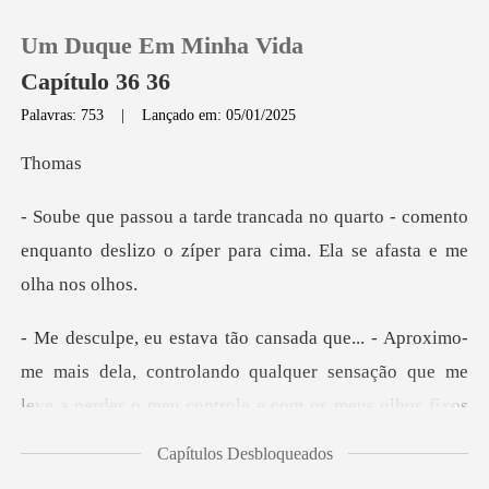
Um Duque Em Minha Vida
Capítulo 36 36
Palavras: 753
|
Lançado em: 05/01/2025
0
om
rto - comento
Loja
enquanto deslizo o zíper par
Histórico
Sair
trolando qualquer sensação que me
leve a perder o meu controle e com os
Baixar App
Capítulos Desbloqueados