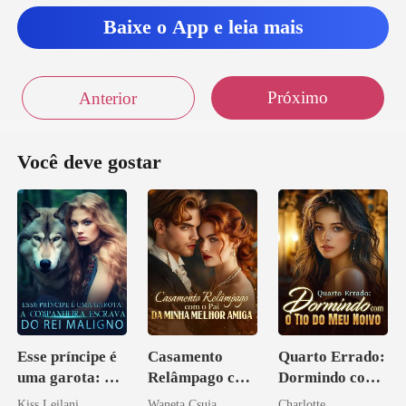
Baixe o App e leia mais
Próximo
Anterior
Você deve gostar
Esse príncipe é
Casamento
Quarto Errado:
uma garota: A
Relâmpago com
Dormindo com
companheira
o Pai da Minha
o Tio do Meu
Kiss Leilani
Waneta Csuja
Charlotte