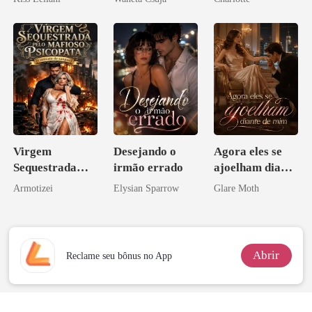
escrava do rei
Melhor Amiga
Noivo
maligno
Virgem
Desejando o
Agora eles se
Sequestrada
irmão errado
ajoelham diante
pelo Mafioso
de mim
Armotizei
Elysian Sparrow
Glare Moth
Psicopata :
CONTRATO
DE SANGUE
Abrir
Reclame seu bônus no App