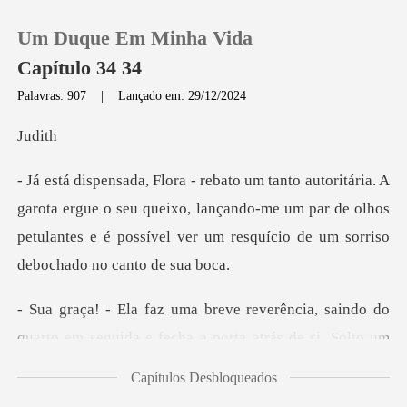
Um Duque Em Minha Vida
Capítulo 34 34
Palavras: 907
|
Lançado em: 29/12/2024
0
di
Loja
ergue o seu queixo, lançando-me um par de olhos
petulantes e é pos
Histórico
Sair
aindo do
quarto em seguida e fecha a porta atr
Baixar App
Capítulos Desbloqueados