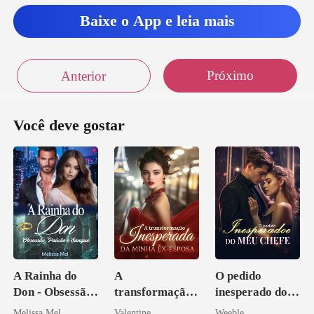
Baixe o App e leia mais
Próximo
Anterior
Você deve gostar
A Rainha do
A
O pedido
Don - Obsessão,
transformação
inesperado do
Paixão e Sangue
inesperada da
meu chefe
Melissa Mel
Valentine
Weeble