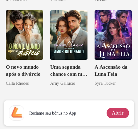
minha ex-
esposa
O novo mundo
Uma segunda
A Ascensão da
após o divórcio
chance com meu
Luna Feia
amor bilionário
Calla Rhodes
Arny Gallucio
Syra Tucker
Abrir
Reclame seu bônus no App