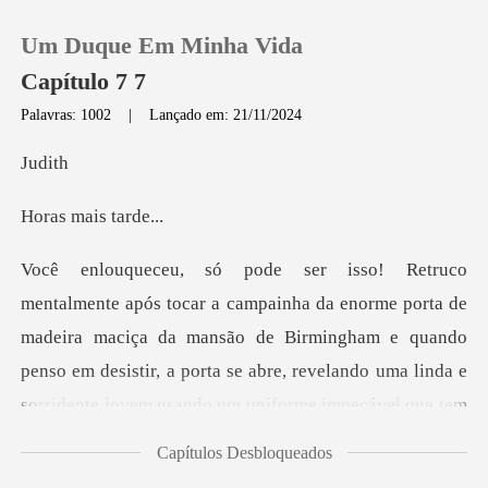
Um Duque Em Minha Vida
Capítulo 7 7
Palavras: 1002
|
Lançado em: 21/11/2024
0
di
mais t
Loja
Histórico
ra maciça da mansão de Birmingham e quando
Sair
penso em desistir, a porta se abre, revelando uma linda e
so
Baixar App
Capítulos Desbloqueados