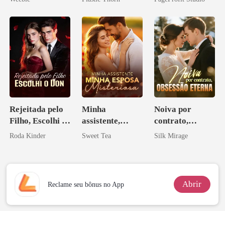
coração
eu a deixei
Rejeitada pelo
Minha
Noiva por
Filho, Escolhi o
assistente,
contrato,
Don
minha esposa
obsessão eterna
Roda Kinder
Sweet Tea
Silk Mirage
misteriosa
Abrir
Reclame seu bônus no App