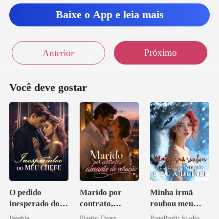
, vo
Baixe o App e leia mais
Próximo
Anterior
Você deve gostar
O pedido
Marido por
Minha irmã
inesperado do
contrato,
roubou meu
meu chefe
amante de
companheiro e
Weeble
Plastic Thorn
PageProfit Studio