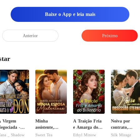
Baixe o App e leia mais
Anterior
Próximo
star
A Virgem
Minha
A Traição Fria
Noiva por
egociada -
assistente,
e Amarga do
contrato,
ma flor para
minha esposa
Bilionário
obsessão eterna
ana _ Shadow
Sweet Tea
Ethyl Minow
Silk Mirage
o Don
misteriosa