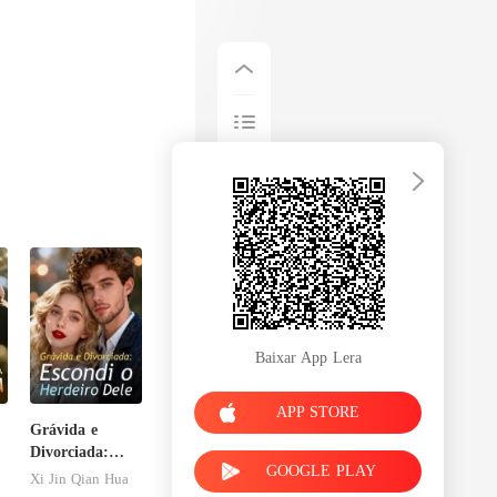
Baixar App Lera
APP STORE
Grávida e
Divorciada:
GOOGLE PLAY
Escondi o
Xi Jin Qian Hua
Herdeiro Dele