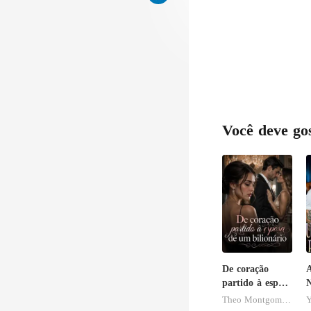
Você deve go
De coração
partido à esposa
N
de um
U
Theo Montgomery
Y
bilionário