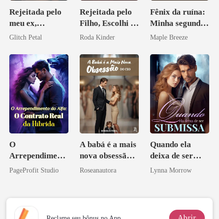
Rejeitada pelo
Rejeitada pelo
Fênix da ruína:
meu ex,
Filho, Escolhi o
Minha segunda
desejada pelo
Don
vida e um
Glitch Petal
Roda Kinder
Maple Breeze
pai dele
homem melhor
O
A babá é a mais
Quando ela
Arrependiment
nova obsessão
deixa de ser
o do Alfa: O
do CEO
submissa
PageProfit Studio
Roseanautora
Lynna Morrow
Contrato Real
da Híbrida
Abrir
Reclame seu bônus no App