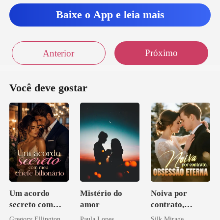
Baixe o App e leia mais
Próximo
Anterior
Você deve gostar
Um acordo
Mistério do
Noiva por
secreto com
amor
contrato,
meu chefe
obsessão eterna
Gregory Ellington
Paula Lopes
Silk Mirage