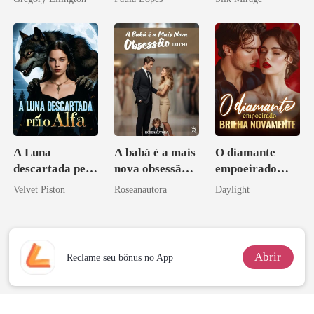
bilionário
A Luna
A babá é a mais
O diamante
descartada pelo
nova obsessão
empoeirado
Alfa
do CEO
brilha
Velvet Piston
Roseanautora
Daylight
novamente
Abrir
Reclame seu bônus no App