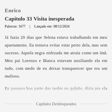
Enrico
Capítulo 33 Visita inesperada
Palavras: 1677
|
Lançado em: 08/12/2024
0
erto dela, mas sem
Loja
sucesso. Aquela negra enfezada me atraía como um ímã.
Meu pai Lorenzo e B
Histórico
Sair
tardes no galpão, dizia
Baixar App
Capítulos Desbloqueados