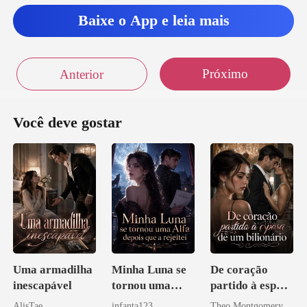
Baixe o App e leia mais
Próximo
Anterior
Você deve gostar
Uma armadilha
Minha Luna se
De coração
inescapável
tornou uma
partido à esposa
Alfa depois que
de um bilionário
AlisTae
infanta123
Theo Montgomery