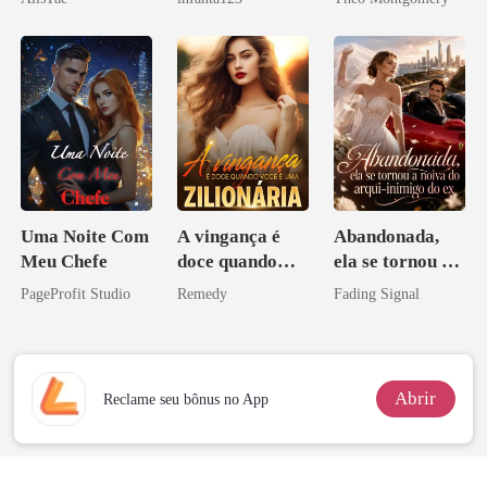
a rejeitei
Uma Noite Com
A vingança é
Abandonada,
Meu Chefe
doce quando
ela se tornou a
você é uma
noiva do arqui-
PageProfit Studio
Remedy
Fading Signal
zilionária
inimigo do ex
Abrir
Reclame seu bônus no App