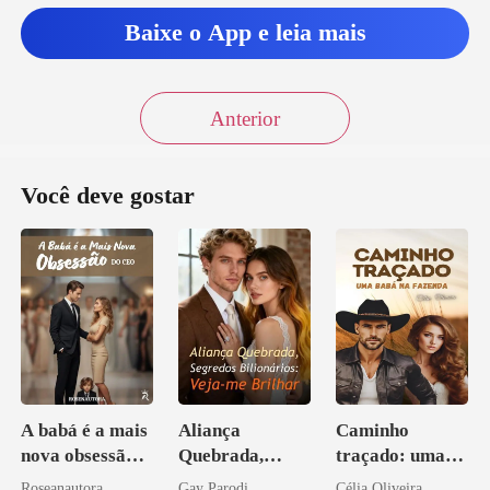
Baixe o App e leia mais
Anterior
Você deve gostar
A babá é a mais
Aliança
Caminho
nova obsessão
Quebrada,
traçado: uma
do CEO
Segredos
babá na fazenda
Roseanautora
Gay Parodi
Célia Oliveira