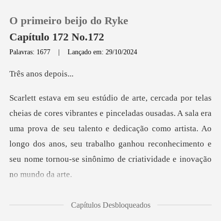
O primeiro beijo do Ryke
Capítulo 172 No.172
Palavras: 1677
|
Lançado em: 29/10/2024
0
nos de
Loja
usadas. A sala era
uma prova de seu talento e dedicação como artista. Ao
Histórico
longo dos anos, seu traba
Sair
Baixar App
dava os r
Capítulos Desbloqueados