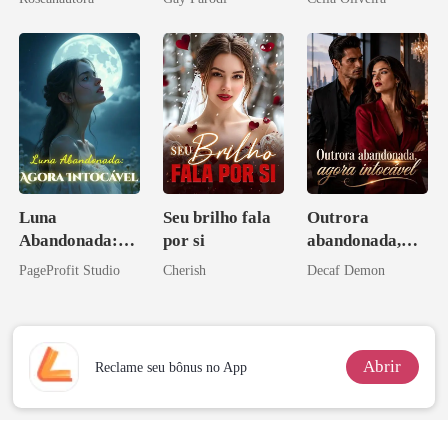
Bilionários:
Veja-me Brilhar
Luna
Seu brilho fala
Outrora
Abandonada:
por si
abandonada,
Agora Intocável
agora intocável
PageProfit Studio
Cherish
Decaf Demon
Abrir
Reclame seu bônus no App