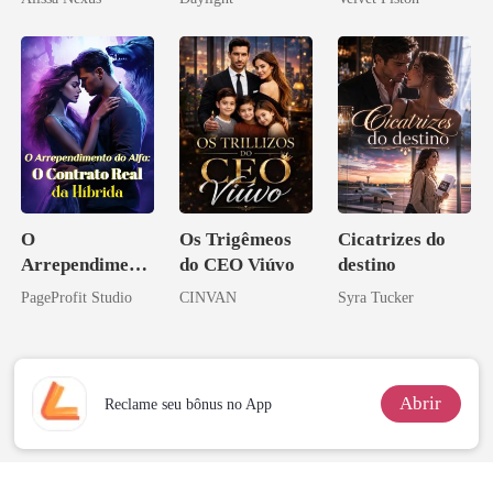
novamente
O
Os Trigêmeos
Cicatrizes do
Arrependiment
do CEO Viúvo
destino
o do Alfa: O
PageProfit Studio
CINVAN
Syra Tucker
Contrato Real
da Híbrida
Abrir
Reclame seu bônus no App