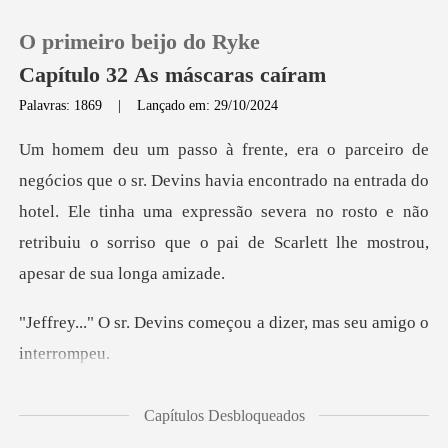
O primeiro beijo do Ryke
Capítulo 32 As máscaras caíram
Palavras: 1869
|
Lançado em: 29/10/2024
0
encontrado na entrada do
Loja
hotel. Ele tinha uma expressão severa no rosto e não
re
Histórico
Sair
ns começou a dizer, mas
Baixar App
an... tudo
Capítulos Desbloqueados