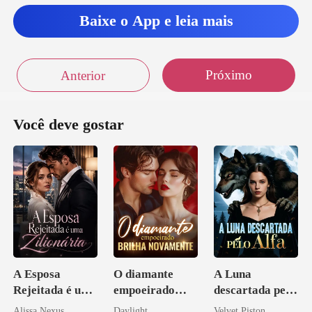
Baixe o App e leia mais
Próximo
Anterior
Você deve gostar
A Esposa
O diamante
A Luna
Rejeitada é uma
empoeirado
descartada pelo
Zilionária
brilha
Alfa
Alissa Nexus
Daylight
Velvet Piston