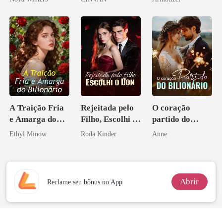
Psicopata :
CONTRATO
DE SANGUE
A Traição Fria
Rejeitada pelo
O coração
e Amarga do
Filho, Escolhi o
partido do
Bilionário
Don
bilionário
Ethyl Minow
Roda Kinder
Anne
Abrir
Reclame seu bônus no App