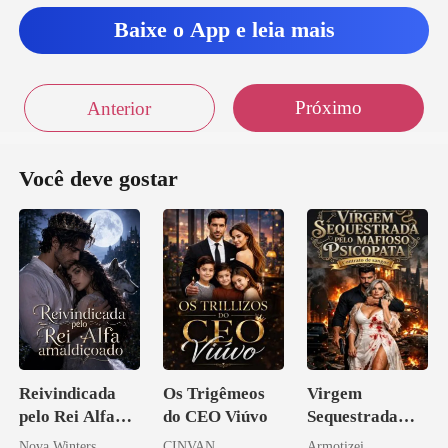
Baixe o App e leia mais
Próximo
Anterior
Você deve gostar
Reivindicada
Os Trigêmeos
Virgem
pelo Rei Alfa
do CEO Viúvo
Sequestrada
amaldiçoado
pelo Mafioso
Nova Winters
CINVAN
Armotizei