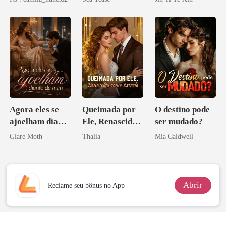
tornei
Agora eles se
Queimada por
O destino pode
ajoelham diante
Ele, Renascida
ser mudado?
de mim
como Estrela
Glare Moth
Thalia
Mia Caldwell
Abrir
Reclame seu bônus no App