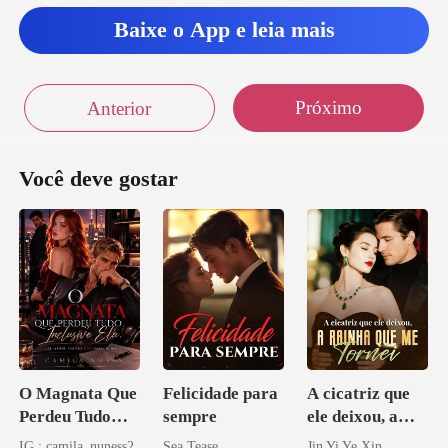
Baixe o App e leia mais
Próximo
Anterior
Você deve gostar
O Magnata Que
Felicidade para
A cicatriz que
Perdeu Tudo
sempre
ele deixou, a
Inclusive Ela
rainha que me
IG : camila_nuness2
Sea Tease
Jin Yi Ye Xin