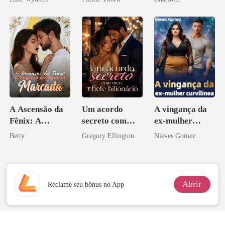
coração
Noivo
A Ascensão da
Um acordo
A vingança da
Fênix: A
secreto com
ex-mulher
Vingança da
meu chefe
curvilínea
Betty
Gregory Ellington
Nieves Gomez
Herdeira
bilionário
Marcada
Abrir
Reclame seu bônus no App