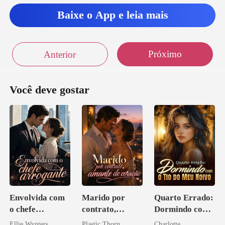
Baixe o App e leia mais
Próximo
Anterior
Você deve gostar
Envolvida com
Marido por
Quarto Errado:
o chefe
contrato,
Dormindo com
arrogante
amante de
o Tio do Meu
Ellie Wynters
Plastic Thorn
Charlotte