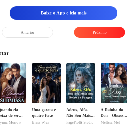
Baixe o App e leia mais
Anterior
Próximo
star
uando ela
Uma garota e
Adeus, Alfa.
A Rainha do
eixa de ser
quatro feras
Não Sou Mais
Don - Obsessão
ubmissa
Sua Bolsa de
Paixão e
ynna Morrow
Brass Wren
PageProfit Studio
Melissa Mel
Sangue
Sangue