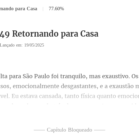
rnando para Casa
|
77.60%
149 Retornando para Casa
Lançado em: 19/05/2025
desgastantes, e a exaustão
vel. Eu estava cansada, tanto física quanto emoci
—— Capítulo Bloqueado ——