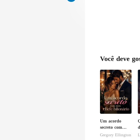
Você deve go
Um acordo
Q
secreto com
d
meu chefe
s
Gregory Ellington
L
bilionário