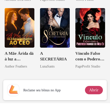
Bilionário
Inimigo Dele
A Mãe Árida dá
A
Vínculo Falso
à luz a
SECRETÁRIA
com o Poderoso
Sextuplos ao
Inimigo do Meu
Author Feathers
LunaSants
PageProfit Studio
CEO
Ex
Abrir
Reclame seu bônus no App