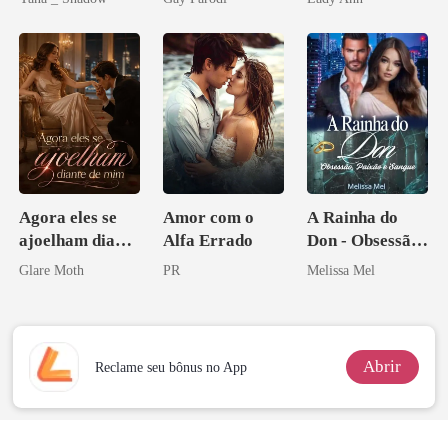
Don
Bilionários:
Acendia
Veja-me Brilhar
Lanternas Para
Ela
Agora eles se
Amor com o
A Rainha do
ajoelham diante
Alfa Errado
Don - Obsessão,
de mim
Paixão e Sangue
Glare Moth
PR
Melissa Mel
Abrir
Reclame seu bônus no App