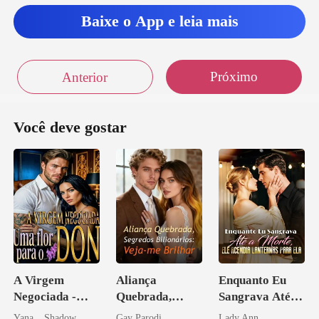
Baixe o App e leia mais
Próximo
Anterior
Você deve gostar
A Virgem
Aliança
Enquanto Eu
Negociada -
Quebrada,
Sangrava Até a
Uma flor para o
Segredos
Morte, Ele
Yana _ Shadow
Gay Parodi
Lady Ann