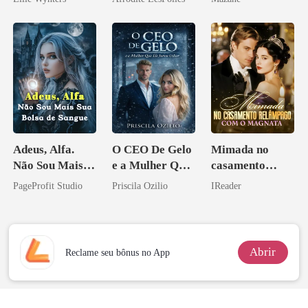
Adeus, Alfa.
O CEO De Gelo
Mimada no
Não Sou Mais
e a Mulher Que
casamento
Sua Bolsa de
Ele Jurou Odiar
relâmpago com
PageProfit Studio
Priscila Ozilio
IReader
Sangue
o magnata
Abrir
Reclame seu bônus no App