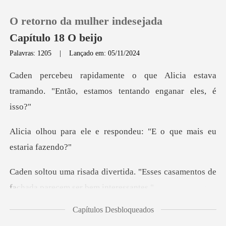
O retorno da mulher indesejada
Capítulo 18 O beijo
Palavras: 1205
|
Lançado em: 05/11/2024
0
licia estava
tramando. "Então, est
Loja
respondeu: "E o que ma
Histórico
Sair
da. "Esses casamentos de
fachad
Baixar App
Capítulos Desbloqueados
s lábios, visive