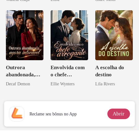
Melhor Amiga
Outrora
Envolvida com
A escolha do
abandonada,
o chefe
destino
agora intocável
arrogante
Decaf Demon
Ellie Wynters
Lila Rivers
Abrir
Reclame seu bônus no App