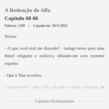
A Redenção do Alfa
Capítulo 68 68
Palavras: 1249
|
Lançado em: 20/11/2024
0
is
o tenso para uma
Loja
Hazel ofegante e euf
Histórico
Tino a
Sair
indo o olhar assustado de
Baixar App
Hazel
Capítulos Desbloqueados
do escritório para