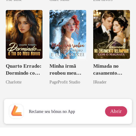
Quarto Errado:
Minha irmã
Mimada no
Dormindo com
roubou meu
casamento
o Tio do Meu
companheiro e
relâmpago com
Charlotte
PageProfit Studio
IReader
Noivo
eu a deixei
o magnata
Abrir
Reclame seu bônus no App