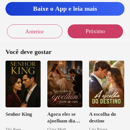
ver com os meus
Baixe o App e leia mais
Próximo
Anterior
Você deve gostar
Senhor King
Agora eles se
A escolha do
ajoelham diante
destino
de mim
The Rose
Glare Moth
Lila Rivers