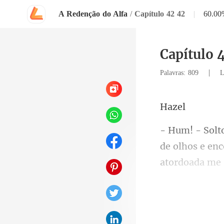
A Redenção do Alfa
/
Capítulo 42 42
|
60.00
Capítulo 
|
Palavras: 809
L
a
atordoada me s
lho at