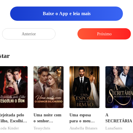
Baixe o App e leia mais
Anterior
Próximo
star
ejeitada pelo
Uma noite com
Uma esposa
A
ilho, Escolhi o
o senhor
para o meu
SECRETÁRIA
Don
Bilionário
irmão
oda Kinder
Tessychris
Anabella Brianes
LunaSants