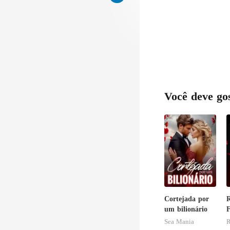
Você deve go
Cortejada por
R
um bilionário
F
Sea Mania
R