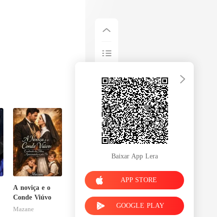
Baixar App Lera
APP STORE
A noviça e o
Conde Viúvo
GOOGLE PLAY
Mazane