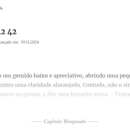
%
42 42
ançado em: 19/11/2024
alaranjada. Contudo, não o sin
ento na grama, e fito uma fogueira acesa. - Tris
—— Capítulo Bloqueado ——
r