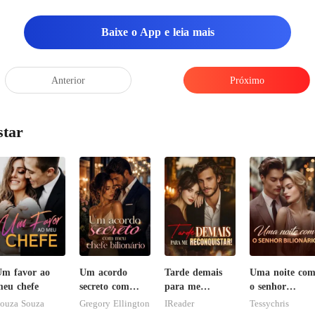
Baixe o App e leia mais
Anterior
Próximo
star
m favor ao
Um acordo
Tarde demais
Uma noite co
eu chefe
secreto com
para me
o senhor
meu chefe
reconquistar!
Bilionário
ouza Souza
Gregory Ellington
IReader
Tessychris
bilionário