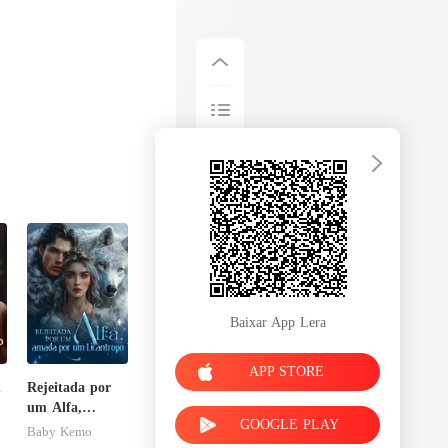
Baixar App Lera
APP STORE
m
Rejeitada por
um Alfa,
GOOGLE PLAY
amada por um
Baby Kemo
Licantropo