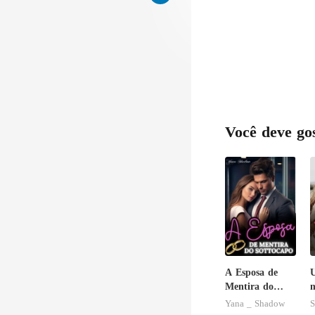
Você deve go
A Esposa de
U
Mentira do
m
Sottocapo
Yana _ Shadow
S