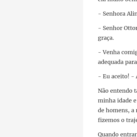
adequada par
- 
e 
de homens, a