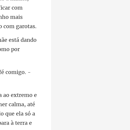
ãe está dando
fé comig
er calma, até
o que ela só a