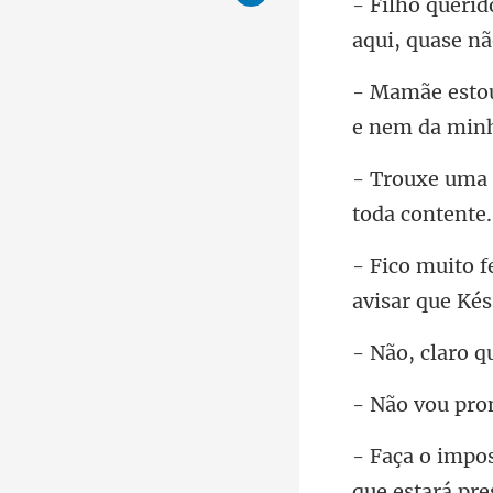
aqui, qua
avisar que
que es