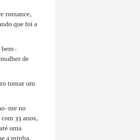
e romance,
, bem-
ero tomar um
 até uma
ue a minha,