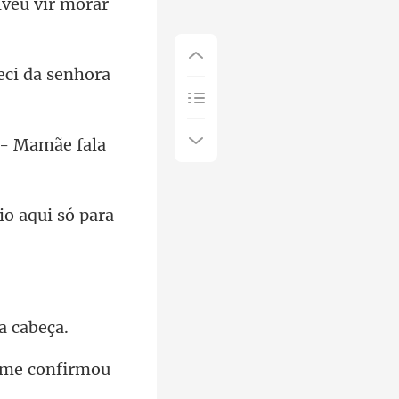
lveu vir morar
ec
io aqui só para
já me confirmou