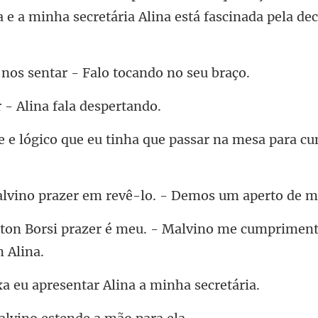
a e a minha secretá
sentar - Falo to
r - Alina fal
eu tinha que passar na mes
azer em revê-lo. - De
meu. - Malvino me cumpriment
apresentar Alina