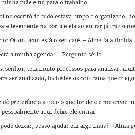
organizado, do
bate leve
, aqui está o seu café
a minha agenda?
alisar, mui
ra ser analisado, inclus
for dele e me envie i
sso ajudar em algo mais? - Al