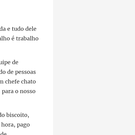
e tudo dele
ado de pessoas
,
a hora,