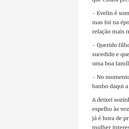
mas foi na épo
sucedido e que
banh
mulher intere