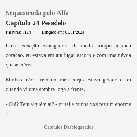
Sequestrada pelo Alfa
Capítulo 24 Pesadelo
Palavras: 1124
|
Lançado em: 05/11/2024
0
iu o meu
coração, eu estava em um lug
Loja
po estava gelado e foi
Histórico
quand
Sair
? - gritei e minha v
Baixar App
Capítulos Desbloqueados
i fundo, sentindo