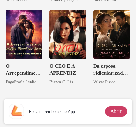
Ascende
O
O CEO E A
Da esposa
Arrependiment
APRENDIZ
ridicularizada à
o do Alfa:
irmã que
PageProfit Studio
Bianca C. Lis
Velvet Piston
Perder Sua
ninguém ousa
Verdadeira
desafiar
Companheira
Abrir
Reclame seu bônus no App