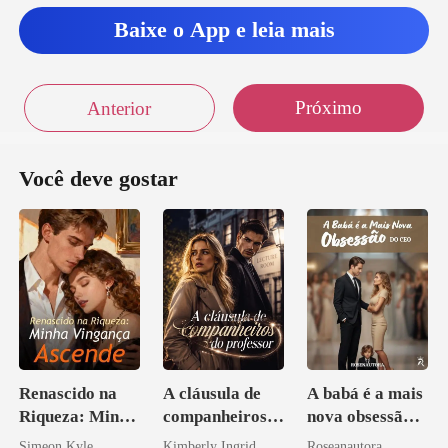
novamente a
Baixe o App e leia mais
Próximo
Anterior
Você deve gostar
Renascido na
A cláusula de
A babá é a mais
Riqueza: Minha
companheiros
nova obsessão
Vingança
do professor
do CEO
Simeon Kyle
Kimberly Ingrid
Roseanautora