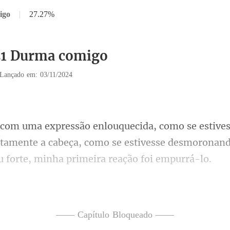
igo
|
27.27%
21 Durma comigo
Lançado em: 03/11/2024
tamente a cabeça, como se estivesse desmoronan
nte ele estava
queria dizer com "ele te to
—— Capítulo Bloqueado ——